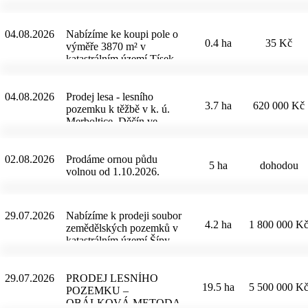
Pozemek leží na okraji
půdního bloku. Pozemek
je zemědělsky využíván, v
04.08.2026
Nabízíme ke koupi pole o
0.4 ha
35 Kč
dobrém stavu, přístupný.
výměře 3870 m² v
Na pozemku je pachtovní
katastrálním území Tísek.
smlouva - konec pachtu
Pozemek leží na okraji
31.12.2026.
půdního bloku. Pozemek
je zemědělsky využíván, v
04.08.2026
Prodej lesa - lesního
3.7 ha
620 000 Kč
dobrém stavu. Pozemek je
pozemku k těžbě v k. ú.
přístupný. Na pozemku je
Merboltice, Děčín ve
pachtovní smlouva - konec
výměře 3, 72 ha v jednom
pachtu 31.12.2026.
kuse. Na ploše se nachází
400 m3 TPS v těžebním
02.08.2026
Prodáme ornou půdu
5 ha
dohodou
věku a 110 m3 JS, LP, OL
volnou od 1.10.2026.
možná těžba...
29.07.2026
Nabízíme k prodeji soubor
4.2 ha
1 800 000 K
zemědělských pozemků v
katastrálním území Šípy,
okres Rakovník. Celková
výměra prodávaných
pozemků činí 41 753 m².
29.07.2026
PRODEJ LESNÍHO
19.5 ha
5 500 000 K
Pozemky jsou vhodné jako
POZEMKU –
dlouhodobá investice, pro
OBÁLKOVÁ METODA