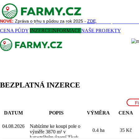
NOVÉ:
NOVÉ:
Zpráva o trhu s půdou za rok 2025 -
Zpráva o trhu s půdou za rok 2025 -
ZDE
ZDE
.
.
NAŠE SLUŽBY
REFERENCE
AKTUALITY
O NÁS
KONTAKT
CENA PŮDY
INZERCE
INFORMACE
NAŠE PROJEKTY
BEZPLATNÁ INZERCE
Fi
DATUM
POPIS
VÝMĚRA
CENA
04.08.2026
Nabízíme ke koupi pole o
0.4 ha
35 Kč
výměře 3870 m² v
katastrálním území Tísek.