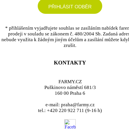
PŘIHLÁSIT ODBĚR
* přihlášením vyjadřujete souhlas se zasíláním nabídek fare
prodeji v souladu se zákonem č. 480/2004 Sb. Zadaná adre
nebude využita k žádným jiným účelům a zasílání můžete kdy
zrušit.
KONTAKTY
FARMY.CZ
Puškinovo náměstí 681/3
160 00 Praha 6
e-mail: praha@farmy.cz
tel.: +420 220 922 711 (9-16 h)