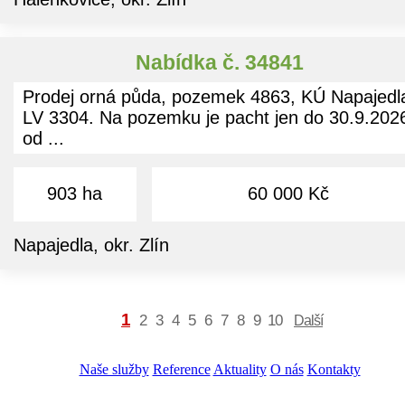
Nabídka č. 34841
Prodej orná půda, pozemek 4863, KÚ Napajedl
LV 3304. Na pozemku je pacht jen do 30.9.202
od ...
903 ha
60 000 Kč
Napajedla, okr. Zlín
1
2
3
4
5
6
7
8
9
10
Další
Naše služby
Reference
Aktuality
O nás
Kontakty