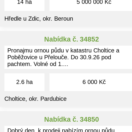
14 ha
5 000 000 Kč
Hředle u Zdic, okr. Beroun
Nabídka č. 34852
Pronajmu ornou půdu v katastru Choltice a
Poběžovice u Přelouče. Do 30.9.26 pod
pachtem. Volné od 1....
2.6 ha
6 000 Kč
Choltice, okr. Pardubice
Nabídka č. 34850
Dobrý den, k prodeji nabízím ornou půdu