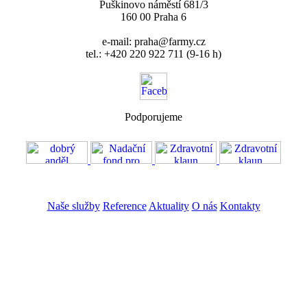
Puškinovo náměstí 681/3
160 00 Praha 6
e-mail: praha@farmy.cz
tel.: +420 220 922 711 (9-16 h)
Podporujeme
VOS
GDPR
Naše služby
Reference
Aktuality
O nás
Kontakty
ZADAT NABÍDKU
ZADAT POPTÁVKU