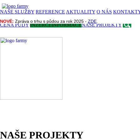
NAŠE SLUŽBY
REFERENCE
AKTUALITY
O NÁS
KONTAKT
NOVÉ:
NOVÉ:
Zpráva o trhu s půdou za rok 2025 -
Zpráva o trhu s půdou za rok 2025 -
ZDE
ZDE
.
.
CENA PŮDY
INZERCE
INFORMACE
NAŠE PROJEKTY
NAŠE PROJEKTY