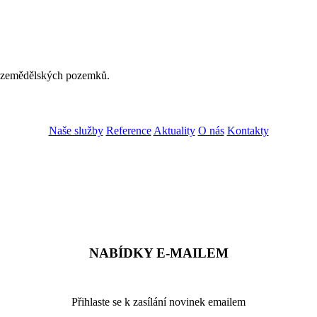
ch zemědělských pozemků.
Naše služby
Reference
Aktuality
O nás
Kontakty
ZADAT NABÍDKU
ZADAT POPTÁVKU
NABÍDKY E-MAILEM
Přihlaste se k zasílání novinek emailem