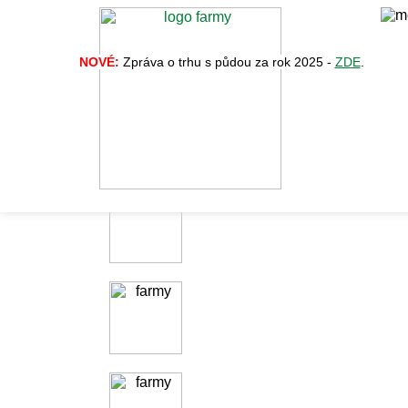
NOVÉ:
Zpráva o trhu s půdou za rok 2025 -
ZDE
.
Prodej farem, půdy
a zemědělských nemovitostí
FARMY
A ZEMĚDĚLSKÉ
SPOLEČNOSTI
PŮDA
A NEMOVITOSTI
CENA PŮDY