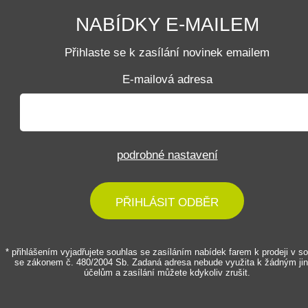
NABÍDKY E-MAILEM
Přihlaste se k zasílání novinek emailem
E-mailová adresa
podrobné nastavení
PŘIHLÁSIT ODBĚR
* přihlášením vyjadřujete souhlas se zasíláním nabídek farem k prodeji v s
se zákonem č. 480/2004 Sb. Zadaná adresa nebude využita k žádným ji
účelům a zasílání můžete kdykoliv zrušit.