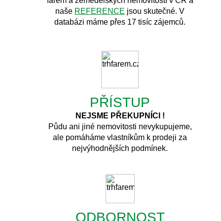
farem a zemědělských nemovitostí v ČR a
naše
REFERENCE
jsou skutečné. V
databázi máme přes 17 tisíc zájemců.
PŘÍSTUP
NEJSME PŘEKUPNÍCI !
Půdu ani jiné nemovitosti nevykupujeme,
ale pomáháme vlastníkům k prodeji za
nejvýhodnějších podmínek.
ODBORNOST