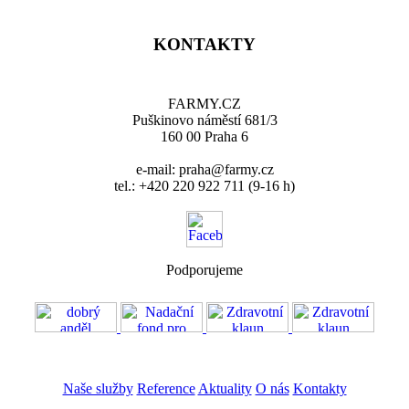
KONTAKTY
FARMY.CZ
Puškinovo náměstí 681/3
160 00 Praha 6
e-mail: praha@farmy.cz
tel.: +420 220 922 711 (9-16 h)
Podporujeme
VOS
GDPR
Naše služby
Reference
Aktuality
O nás
Kontakty