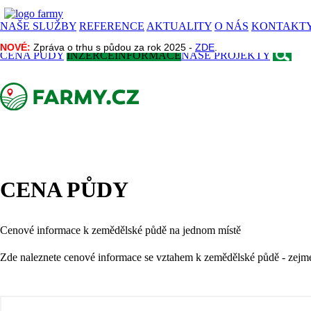
NAŠE SLUŽBY
REFERENCE
AKTUALITY
O NÁS
KONTAKT
NOVÉ:
NOVÉ:
Zpráva o trhu s půdou za rok 2025 -
Zpráva o trhu s půdou za rok 2025 -
ZDE
ZDE
.
.
CENA PŮDY
INZERCE
INFORMACE
NAŠE PROJEKTY
CENA PŮDY
VÍCE INFO
Cenové informace k zemědělské půdě na jednom místě
Zde naleznete cenové informace se vztahem k zemědělské půdě - zejmén