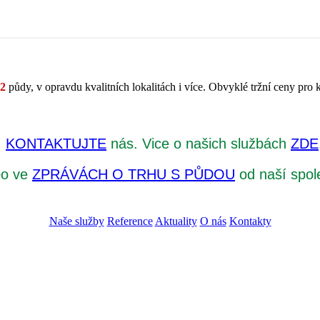
m2
půdy, v opravdu kvalitních lokalitách i více. Obvyklé tržní ceny pro k
!
KONTAKTUJTE
nás. Vice o našich službách
ZDE
bo ve
ZPRÁVÁCH O TRHU S PŮDOU
od naší spol
Naše služby
Reference
Aktuality
O nás
Kontakty
ZADAT NABÍDKU
ZADAT POPTÁVKU