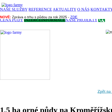
NAŠE SLUŽBY
REFERENCE
AKTUALITY
O NÁS
KONTAKT
NOVÉ:
NOVÉ:
Zpráva o trhu s půdou za rok 2025 -
Zpráva o trhu s půdou za rok 2025 -
ZDE
ZDE
.
.
CENA PŮDY
INZERCE
INFORMACE
NAŠE PROJEKTY
Zpět na
1,5 ha orné půdy na Kroměřížsk