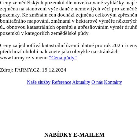
Ceny zemědělských pozemků dle novelizované vyhlášky mají 
zejména na stanovení výše daně z nemovitých věcí pro zemědě
pozemky. Ke změnám cen dochází zejména celkovým zpřesně
bonitačního mapování, změnami v hektarové výměře některých
ú., obnovou katastrálních operátů a upřesňováním výměr druh
pozemků v kategoriích zemědělské půdy.
Ceny za jednotlivá katastrální území platné pro rok 2025 i cen
předchozí období naleznete jako obvykle na stránkách
www.farmy.cz v menu
“Cena půdy“
.
Zdroj: FARMY.CZ, 15.12.2024
Naše služby
Reference
Aktuality
O nás
Kontakty
ZADAT NABÍDKU
ZADAT POPTÁVKU
NABÍDKY E-MAILEM