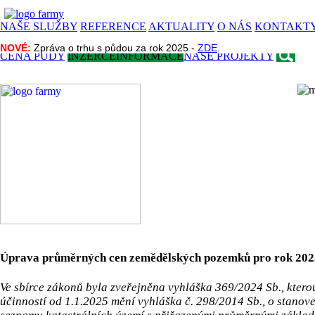
NAŠE SLUŽBY
REFERENCE
AKTUALITY
O NÁS
KONTAKT
NOVÉ:
NOVÉ:
Zpráva o trhu s půdou za rok 2025 -
Zpráva o trhu s půdou za rok 2025 -
ZDE
ZDE
.
.
CENA PŮDY
INZERCE
INFORMACE
NAŠE PROJEKTY
Úprava průměrných cen zemědělských pozemků pro rok 202
Ve sbírce zákonů byla zveřejněna vyhláška 369/2024 Sb., kterou
účinností od 1.1.2025 mění vyhláška č. 298/2014 Sb., o stanov