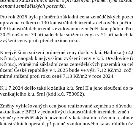
seznamu katastrálních území s přiřazenými průměrnými základ
cenami zemědělských pozemků.
Pro rok 2025 byla průměrná základní cena zemědělských poz
upravena celkem u 130 katastrálních území z celkového počtu
039 katastrálních území s evidovanou zemědělskou půdou. Pro
2025 došlo ve 79 případech ke snížení ceny a v 51 případech k
zvýšení ceny proti předchozímu roku.
K největšímu snížení průměrné ceny došlo v k.ú. Hadinka (o 4
Kč/m2), naopak k nejvyššímu zvýšení ceny v k.ú. Drválovice (
Kč/m2). Průměrná základní cena zemědělských pozemků za ce
území České republiky v r. 2025 bude ve výši 7,12 Kč/m2, což 
mírné snížení proti roku ceně 7,13 Kč/m2 v roce 2024.
K 1.7.2024 došlo také k zániku k.ú. Srní II a jeho sloučení do 
vznikajícího k.ú. Srní (kód k.ú. 753092).
Změny vyhlašovaných cen jsou realizované zejména z důvodu
aktualizace BPEJ v jednotlivých katastrálních územích, změn
výměry zemědělských pozemků v katastrálních územích, obn
katastrálních operátů, případně vzniku nového katastrálního ú