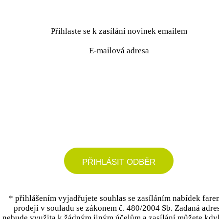
Přihlaste se k zasílání novinek emailem
E-mailová adresa
podrobné nastavení
PŘIHLÁSIT ODBĚR
* přihlášením vyjadřujete souhlas se zasíláním nabídek fare
prodeji v souladu se zákonem č. 480/2004 Sb. Zadaná adre
nebude využita k žádným jiným účelům a zasílání můžete kdy