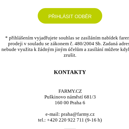
PŘIHLÁSIT ODBĚR
* přihlášením vyjadřujete souhlas se zasíláním nabídek fare
prodeji v souladu se zákonem č. 480/2004 Sb. Zadaná adre
nebude využita k žádným jiným účelům a zasílání můžete kdy
zrušit.
KONTAKTY
FARMY.CZ
Puškinovo náměstí 681/3
160 00 Praha 6
e-mail: praha@farmy.cz
tel.: +420 220 922 711 (9-16 h)