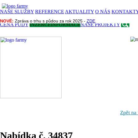
NAŠE SLUŽBY
REFERENCE
AKTUALITY
O NÁS
KONTAKT
NOVÉ:
NOVÉ:
Zpráva o trhu s půdou za rok 2025 -
Zpráva o trhu s půdou za rok 2025 -
ZDE
ZDE
.
.
CENA PŮDY
INZERCE
INFORMACE
NAŠE PROJEKTY
Zpět na
Nabídka č. 34837