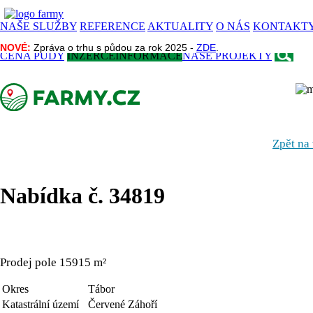
NAŠE SLUŽBY
REFERENCE
AKTUALITY
O NÁS
KONTAKT
NOVÉ:
NOVÉ:
Zpráva o trhu s půdou za rok 2025 -
Zpráva o trhu s půdou za rok 2025 -
ZDE
ZDE
.
.
CENA PŮDY
INZERCE
INFORMACE
NAŠE PROJEKTY
Zpět na
Nabídka č. 34819
Prodej pole 15915 m²
Okres
Tábor
Katastrální území
Červené Záhoří