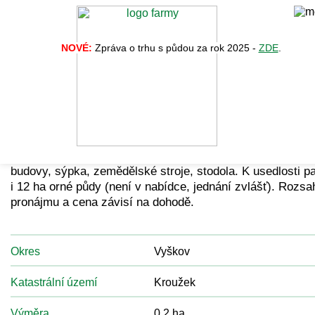
NOVÉ:
Zpráva o trhu s půdou za rok 2025 -
ZDE
.
Zpět na vý
Nabídka č. 34793
Pronajmu část zemědělské usedlosti - samoty: nádvoří,
budovy, sýpka, zemědělské stroje, stodola. K usedlosti pa
i 12 ha orné půdy (není v nabídce, jednání zvlášť). Rozsa
pronájmu a cena závisí na dohodě.
Okres
Vyškov
Katastrální území
Kroužek
Výměra
0.2 ha