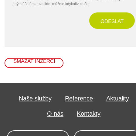
jiným účelům a zasílání můžete kdykoliv zrušit.
ODESLAT
SMAZAT INZERCI
Naše služby
Reference
Aktuality
O nás
Kontakty