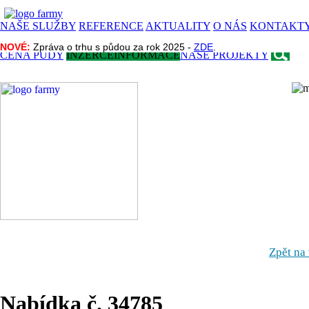
NAŠE SLUŽBY
REFERENCE
AKTUALITY
O NÁS
KONTAKT
NOVÉ:
NOVÉ:
Zpráva o trhu s půdou za rok 2025 -
Zpráva o trhu s půdou za rok 2025 -
ZDE
ZDE
.
.
CENA PŮDY
INZERCE
INFORMACE
NAŠE PROJEKTY
Zpět na
Nabídka č. 34785