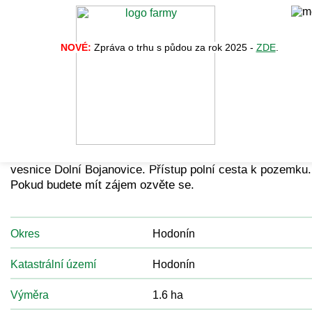
NOVÉ:
Zpráva o trhu s půdou za rok 2025 -
ZDE
.
Zpět na vý
Nabídka č. 34701
Nabízím k prodeji ornou půdu v bezprostřední blízkosti
vesnice Dolní Bojanovice. Přístup polní cesta k pozemku.
Pokud budete mít zájem ozvěte se.
Okres
Hodonín
Katastrální území
Hodonín
Výměra
1.6 ha