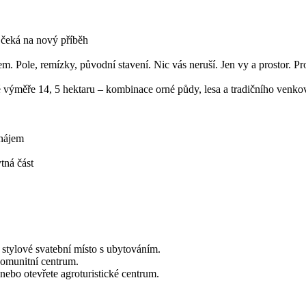
ý čeká na nový příběh
em. Pole, remízky, původní stavení. Nic vás neruší. Jen vy a prostor. Pro
 výměře 14, 5 hektaru – kombinace orné půdy, lesa a tradičního venkov
onájem
tná část
 stylové svatební místo s ubytováním.
omunitní centrum.
 nebo otevřete agroturistické centrum.