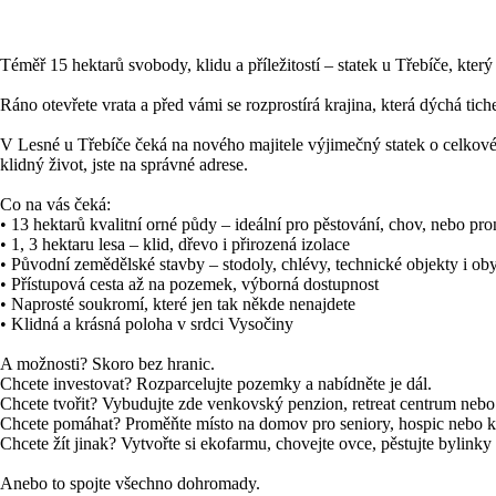
Téměř 15 hektarů svobody, klidu a příležitostí – statek u Třebíče, kter
Ráno otevřete vrata a před vámi se rozprostírá krajina, která dýchá tich
V Lesné u Třebíče čeká na nového majitele výjimečný statek o celkové
klidný život, jste na správné adrese.
Co na vás čeká:
• 13 hektarů kvalitní orné půdy – ideální pro pěstování, chov, nebo pr
• 1, 3 hektaru lesa – klid, dřevo i přirozená izolace
• Původní zemědělské stavby – stodoly, chlévy, technické objekty i oby
• Přístupová cesta až na pozemek, výborná dostupnost
• Naprosté soukromí, které jen tak někde nenajdete
• Klidná a krásná poloha v srdci Vysočiny
A možnosti? Skoro bez hranic.
Chcete investovat? Rozparcelujte pozemky a nabídněte je dál.
Chcete tvořit? Vybudujte zde venkovský penzion, retreat centrum nebo
Chcete pomáhat? Proměňte místo na domov pro seniory, hospic nebo k
Chcete žít jinak? Vytvořte si ekofarmu, chovejte ovce, pěstujte bylinky
Anebo to spojte všechno dohromady.