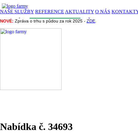
NAŠE SLUŽBY
REFERENCE
AKTUALITY
O NÁS
KONTAKT
CENA PŮDY
INZERCE
INFORMACE
NAŠE PROJEKTY
NOVÉ:
NOVÉ:
Zpráva o trhu s půdou za rok 2025 -
Zpráva o trhu s půdou za rok 2025 -
ZDE
ZDE
.
.
Nabídka č. 34693