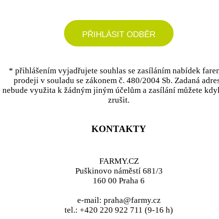
PŘIHLÁSIT ODBĚR
* přihlášením vyjadřujete souhlas se zasíláním nabídek fare
prodeji v souladu se zákonem č. 480/2004 Sb. Zadaná adre
nebude využita k žádným jiným účelům a zasílání můžete kdy
zrušit.
KONTAKTY
FARMY.CZ
Puškinovo náměstí 681/3
160 00 Praha 6
e-mail: praha@farmy.cz
tel.: +420 220 922 711 (9-16 h)