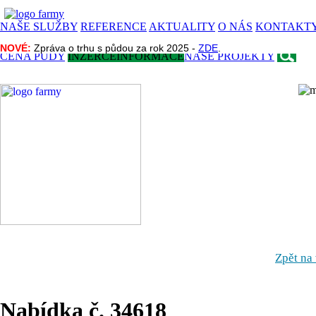
NAŠE SLUŽBY
REFERENCE
AKTUALITY
O NÁS
KONTAKT
NOVÉ:
NOVÉ:
Zpráva o trhu s půdou za rok 2025 -
Zpráva o trhu s půdou za rok 2025 -
ZDE
ZDE
.
.
CENA PŮDY
INZERCE
INFORMACE
NAŠE PROJEKTY
Zpět na
Nabídka č. 34618