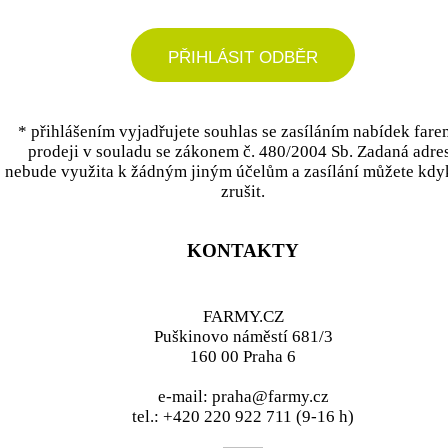
PŘIHLÁSIT ODBĚR
* přihlášením vyjadřujete souhlas se zasíláním nabídek fare
prodeji v souladu se zákonem č. 480/2004 Sb. Zadaná adre
nebude využita k žádným jiným účelům a zasílání můžete kdy
zrušit.
KONTAKTY
FARMY.CZ
Puškinovo náměstí 681/3
160 00 Praha 6
e-mail: praha@farmy.cz
tel.: +420 220 922 711 (9-16 h)