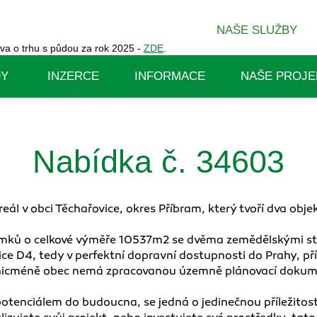
NAŠE SLUŽBY
va o trhu s půdou za rok 2025 -
ZDE
.
DY
INZERCE
INFORMACE
NAŠE PROJE
Nabídka č. 34603
eál v obci Těchařovice, okres Příbram, který tvoří dva ob
mků o celkové výměře 10537m2 se dvěma zemědělskými st
ice D4, tedy v perfektní dopravní dostupnosti do Prahy, př
, nicméně obec nemá zpracovanou územně plánovací dokum
potenciálem do budoucna, se jedná o jedinečnou příležitost