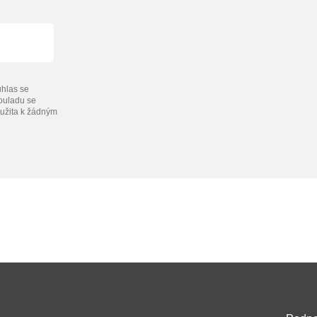
hlas se
souladu se
užita k žádným