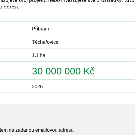
izujete svůj projekt, nebo investujete své prostředky, tato
u adresu
Příbram
Těchařovice
1.1 ha
30 000 000 Kč
2026
atem na zadanou emailovou adresu.