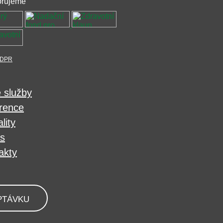
rujeme
DPR
 služby
rence
lity
s
akty
PTÁVKU