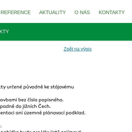
REFERENCE
AKTUALITY
O NÁS
KONTAKTY
KTY
Zpět na výpis
jekty určené původně ke stájovému
avbami bez čísla popisného.
ípadně do jižních Čech.
entaci ani územně plánovací podklad.
.