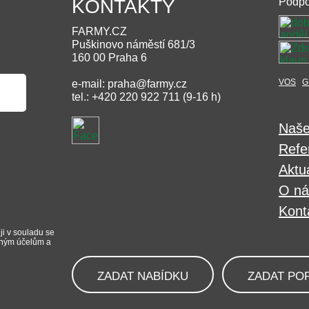
KONTAKTY
Podpo
FARMY.CZ
Puškinovo náměstí 681/3
160 00 Praha 6
VOS
G
e-mail: praha@farmy.cz
tel.: +420 220 922 711 (9-16 h)
Naše
Refe
Aktua
O ná
Kont
ji v souladu se
iným účelům a
ZADAT NABÍDKU
ZADAT PO