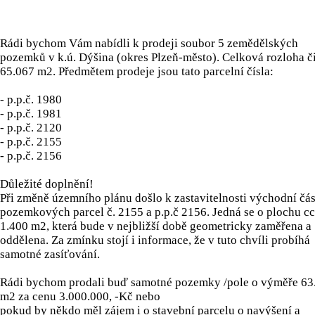
Rádi bychom Vám nabídli k prodeji soubor 5 zemědělských
pozemků v k.ú. Dýšina (okres Plzeň-město). Celková rozloha č
65.067 m2. Předmětem prodeje jsou tato parcelní čísla:
- p.p.č. 1980
- p.p.č. 1981
- p.p.č. 2120
- p.p.č. 2155
- p.p.č. 2156
Důležité doplnění!
Při změně územního plánu došlo k zastavitelnosti východní čás
pozemkových parcel č. 2155 a p.p.č 2156. Jedná se o plochu c
1.400 m2, která bude v nejbližší době geometricky zaměřena a
oddělena. Za zmínku stojí i informace, že v tuto chvíli probíhá
samotné zasíťování.
Rádi bychom prodali buď samotné pozemky /pole o výměře 63
m2 za cenu 3.000.000, -Kč nebo
pokud by někdo měl zájem i o stavební parcelu o navýšení a