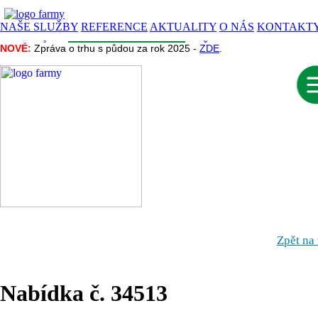
NAŠE SLUŽBY
REFERENCE
AKTUALITY
O NÁS
KONTAKT
CENA PŮDY
INZERCE
INFORMACE
NAŠE PROJEKTY
NOVÉ:
NOVÉ:
Zpráva o trhu s půdou za rok 2025 -
Zpráva o trhu s půdou za rok 2025 -
ZDE
ZDE
.
.
Zpět na
Nabídka č. 34513