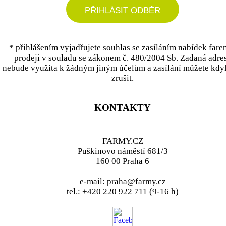
PŘIHLÁSIT ODBĚR
* přihlášením vyjadřujete souhlas se zasíláním nabídek fare
prodeji v souladu se zákonem č. 480/2004 Sb. Zadaná adre
nebude využita k žádným jiným účelům a zasílání můžete kdy
zrušit.
KONTAKTY
FARMY.CZ
Puškinovo náměstí 681/3
160 00 Praha 6
e-mail: praha@farmy.cz
tel.: +420 220 922 711 (9-16 h)