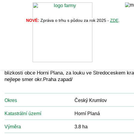
NOVÉ:
Zpráva o trhu s půdou za rok 2025 -
ZDE
.
Zpět na vý
Nabídka č. 34493
vymenim louku, / pripadne prodam/trvaly travni porost, v
blizkosti obce Horni Plana, za louku ve Stredoceskem kraj
nejlepe smer okr.Praha zapad/
Okres
Český Krumlov
Katastrální území
Horní Planá
Výměra
3.8 ha