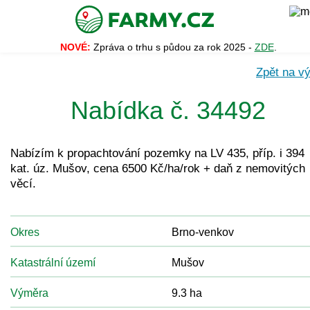
NOVÉ:
Zpráva o trhu s půdou za rok 2025 -
ZDE
.
Zpět na vý
Nabídka č. 34492
Nabízím k propachtování pozemky na LV 435, příp. i 394
kat. úz. Mušov, cena 6500 Kč/ha/rok + daň z nemovitých
věcí.
Okres
Brno-venkov
Katastrální území
Mušov
Výměra
9.3 ha