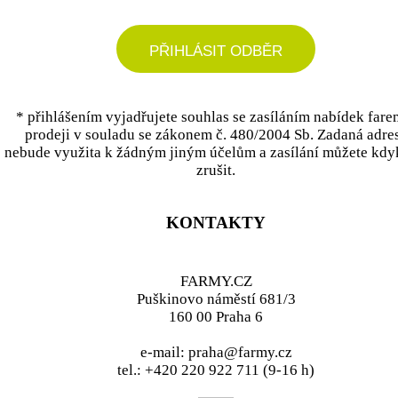
PŘIHLÁSIT ODBĚR
* přihlášením vyjadřujete souhlas se zasíláním nabídek fare
prodeji v souladu se zákonem č. 480/2004 Sb. Zadaná adre
nebude využita k žádným jiným účelům a zasílání můžete kdy
zrušit.
KONTAKTY
FARMY.CZ
Puškinovo náměstí 681/3
160 00 Praha 6
e-mail: praha@farmy.cz
tel.: +420 220 922 711 (9-16 h)