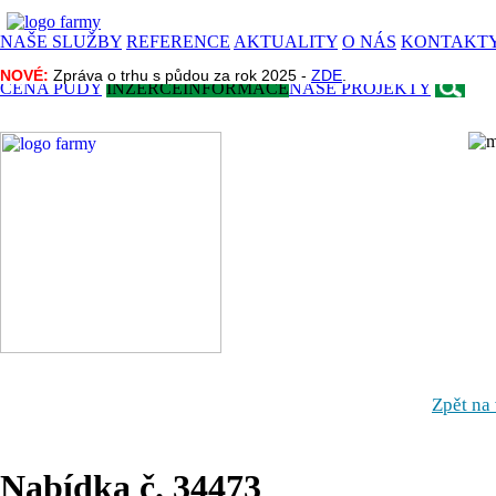
NAŠE SLUŽBY
REFERENCE
AKTUALITY
O NÁS
KONTAKT
NOVÉ:
NOVÉ:
Zpráva o trhu s půdou za rok 2025 -
Zpráva o trhu s půdou za rok 2025 -
ZDE
ZDE
.
.
CENA PŮDY
INZERCE
INFORMACE
NAŠE PROJEKTY
Zpět na
Nabídka č. 34473