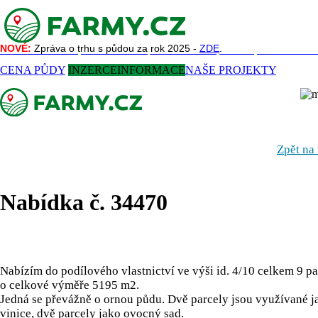
NOVÉ:
NOVÉ:
Zpráva o trhu s půdou za rok 2025 -
Zpráva o trhu s půdou za rok 2025 -
ZDE
ZDE
.
.
NAŠE SLUŽBY
REFERENCE
AKTUALITY
O NÁS
KONTAKT
CENA PŮDY
INZERCE
INFORMACE
NAŠE PROJEKTY
Zpět na
Nabídka č. 34470
Nabízím do podílového vlastnictví ve výši id. 4/10 celkem 9 pa
o celkové výměře 5195 m2.
Jedná se převážně o ornou půdu. Dvě parcely jsou využívané j
vinice, dvě parcely jako ovocný sad.