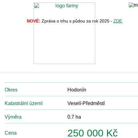
NOVÉ:
Zpráva o trhu s půdou za rok 2025 -
ZDE
.
Zpět na vý
Nabídka č. 34419
Prodám pole
Okres
Hodonín
Katastrální území
Veselí-Předměstí
Výměra
0.7 ha
250 000 Kč
Cena