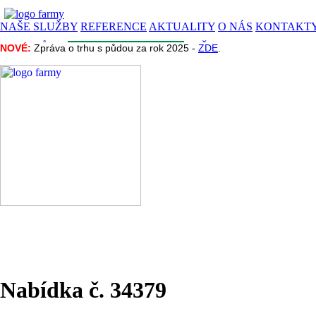
NAŠE SLUŽBY
REFERENCE
AKTUALITY
O NÁS
KONTAKT
CENA PŮDY
INZERCE
INFORMACE
NAŠE PROJEKTY
NOVÉ:
NOVÉ:
Zpráva o trhu s půdou za rok 2025 -
Zpráva o trhu s půdou za rok 2025 -
ZDE
ZDE
.
.
Nabídka č. 34379