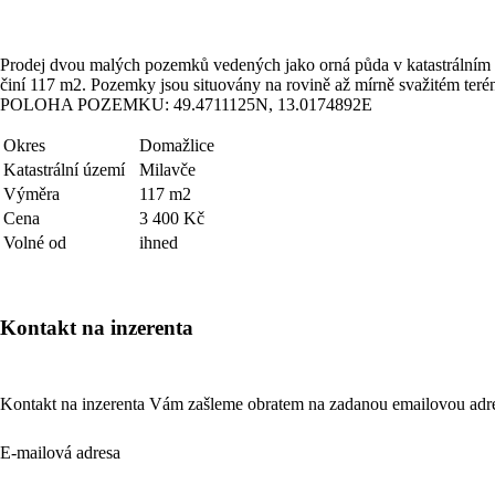
Prodej dvou malých pozemků vedených jako orná půda v katastrálním
činí 117 m2. Pozemky jsou situovány na rovině až mírně svažitém terén
POLOHA POZEMKU: 49.4711125N, 13.0174892E
Okres
Domažlice
Katastrální území
Milavče
Výměra
117 m2
Cena
3 400 Kč
Volné od
ihned
Kontakt na inzerenta
Kontakt na inzerenta Vám zašleme obratem na zadanou emailovou adr
E-mailová adresa