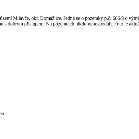
 území Milavče, okr. Domažlice. Jedná se o pozemky p.č. 686/8 o vý
u s dobrým přístupem. Na pozemcích nikdo nehospodaří. Foto je aktuální
esu.