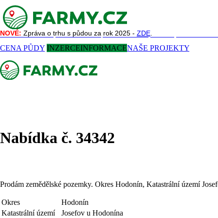
NOVÉ:
NOVÉ:
Zpráva o trhu s půdou za rok 2025 -
Zpráva o trhu s půdou za rok 2025 -
ZDE
ZDE
.
.
NAŠE SLUŽBY
REFERENCE
AKTUALITY
O NÁS
KONTAKT
CENA PŮDY
INZERCE
INFORMACE
NAŠE PROJEKTY
Nabídka č. 34342
Prodám zemědělské pozemky. Okres Hodonín, Katastrální území Jose
Okres
Hodonín
Katastrální území
Josefov u Hodonína