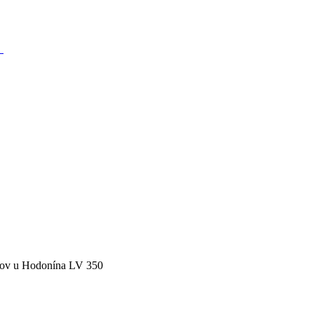
Y
fov u Hodonína LV 350