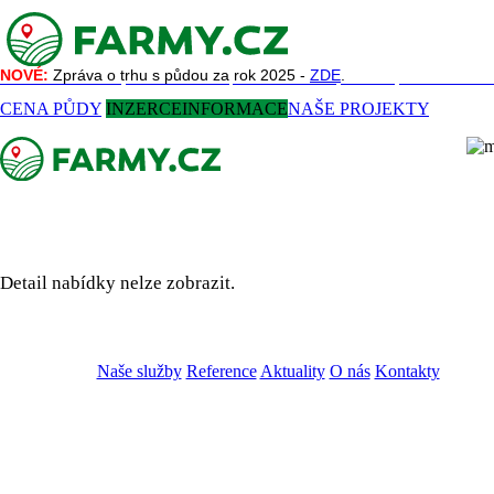
NOVÉ:
NOVÉ:
Zpráva o trhu s půdou za rok 2025 -
Zpráva o trhu s půdou za rok 2025 -
ZDE
ZDE
.
.
NAŠE SLUŽBY
REFERENCE
AKTUALITY
O NÁS
KONTAKT
CENA PŮDY
INZERCE
INFORMACE
NAŠE PROJEKTY
Detail nabídky nelze zobrazit.
Naše služby
Reference
Aktuality
O nás
Kontakty
ZADAT NABÍDKU
ZADAT POPTÁVKU