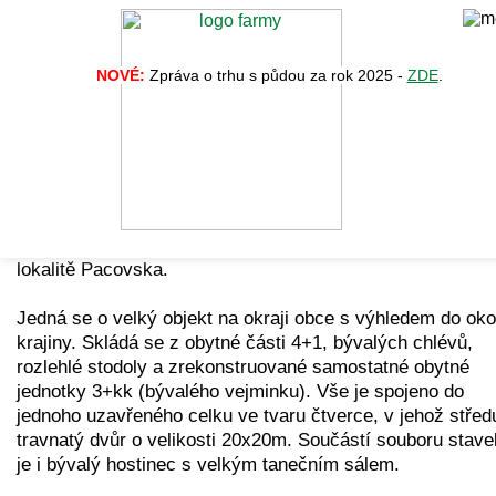
NOVÉ:
Zpráva o trhu s půdou za rok 2025 -
ZDE
.
Zpět na vý
Nabídka č. 34237
Nabízíme k prodeji vyjímečnou nemovitost, statek v krás
lokalitě Pacovska.
Jedná se o velký objekt na okraji obce s výhledem do oko
krajiny. Skládá se z obytné části 4+1, bývalých chlévů,
rozlehlé stodoly a zrekonstruované samostatné obytné
jednotky 3+kk (bývalého vejminku). Vše je spojeno do
jednoho uzavřeného celku ve tvaru čtverce, v jehož střed
travnatý dvůr o velikosti 20x20m. Součástí souboru stave
je i bývalý hostinec s velkým tanečním sálem.