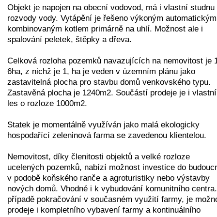
Objekt je napojen na obecní vodovod, má i vlastní studnu
rozvody vody. Vytápění je řešeno výkoným automatickým
kombinovaným kotlem primárně na uhlí. Možnost ale i
spalování peletek, štěpky a dřeva.
Celková rozloha pozemků navazujících na nemovitost je 
6ha, z nichž je 1, ha je veden v územním plánu jako
zastavitelná plocha pro stavbu domů venkovského typu.
Zastavěná plocha je 1240m2. Součástí prodeje je i vlastní
les o rozloze 1000m2.
Statek je momentálně využíván jako malá ekologicky
hospodařící zeleninová farma se zavedenou klientelou.
Nemovitost, díky členitosti objektů a velké rozloze
ucelených pozemků, nabízí možnost investice do budouc
v podobě koňského ranče a agroturistiky nebo výstavby
nových domů. Vhodné i k vybudování komunitního centra.
případě pokračování v současném využití farmy, je možn
prodeje i kompletního vybavení farmy a kontinuálního