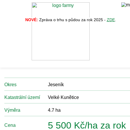
NOVÉ:
Zpráva o trhu s půdou za rok 2025 -
ZDE
.
Zpět na vý
Nabídka č. 34217
Pronájem. Orná půda. Pěstování zemědělských plodin.
Okres
Jeseník
Katastrální území
Velké Kunětice
Výměra
4.7 ha
5 500 Kč/ha za rok
Cena