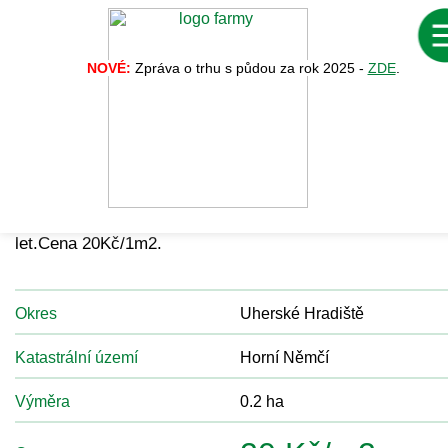
NOVÉ:
Zpráva o trhu s půdou za rok 2025 -
ZDE
.
Zpět na vý
Nabídka č. 34183
Prodám les v Horním Němčí o výměře cca 0, 2Ha, DB 85
let.Cena 20Kč/1m2.
Okres
Uherské Hradiště
Katastrální území
Horní Němčí
Výměra
0.2 ha