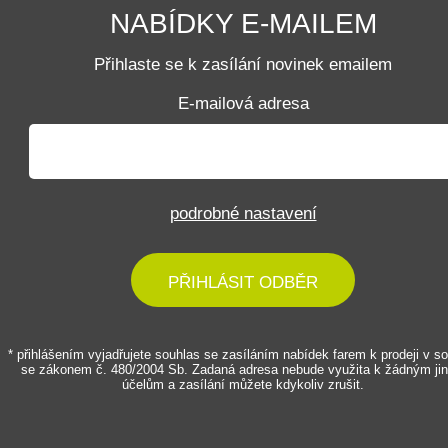
NABÍDKY E-MAILEM
Přihlaste se k zasílání novinek emailem
E-mailová adresa
podrobné nastavení
PŘIHLÁSIT ODBĚR
* přihlášením vyjadřujete souhlas se zasíláním nabídek farem k prodeji v s
se zákonem č. 480/2004 Sb. Zadaná adresa nebude využita k žádným ji
účelům a zasílání můžete kdykoliv zrušit.