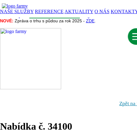
NAŠE SLUŽBY
REFERENCE
AKTUALITY
O NÁS
KONTAKT
CENA PŮDY
INZERCE
INFORMACE
NAŠE PROJEKTY
NOVÉ:
NOVÉ:
Zpráva o trhu s půdou za rok 2025 -
Zpráva o trhu s půdou za rok 2025 -
ZDE
ZDE
.
.
Zpět na
Nabídka č. 34100