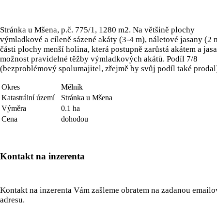
Stránka u Mšena, p.č. 775/1, 1280 m2. Na většině plochy
výmladkové a cíleně sázené akáty (3-4 m), náletové jasany (2 
části plochy menší holina, která postupně zarůstá akátem a jas
možnost pravidelné těžby výmladkových akátů. Podíl 7/8
(bezproblémový spolumajitel, zřejmě by svůj podíl také prodal
Okres
Mělník
Katastrální území
Stránka u Mšena
Výměra
0.1 ha
Cena
dohodou
Kontakt na inzerenta
Kontakt na inzerenta Vám zašleme obratem na zadanou email
adresu.