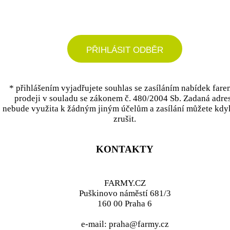
podrobné nastavení
PŘIHLÁSIT ODBĚR
* přihlášením vyjadřujete souhlas se zasíláním nabídek fare
prodeji v souladu se zákonem č. 480/2004 Sb. Zadaná adre
nebude využita k žádným jiným účelům a zasílání můžete kdy
zrušit.
KONTAKTY
FARMY.CZ
Puškinovo náměstí 681/3
160 00 Praha 6
e-mail: praha@farmy.cz