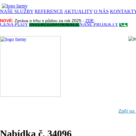
NAŠE SLUŽBY
REFERENCE
AKTUALITY
O NÁS
KONTAKT
NOVÉ:
NOVÉ:
Zpráva o trhu s půdou za rok 2025 -
Zpráva o trhu s půdou za rok 2025 -
ZDE
ZDE
.
.
CENA PŮDY
INZERCE
INFORMACE
NAŠE PROJEKTY
Zpět na
Nabídka č. 34096