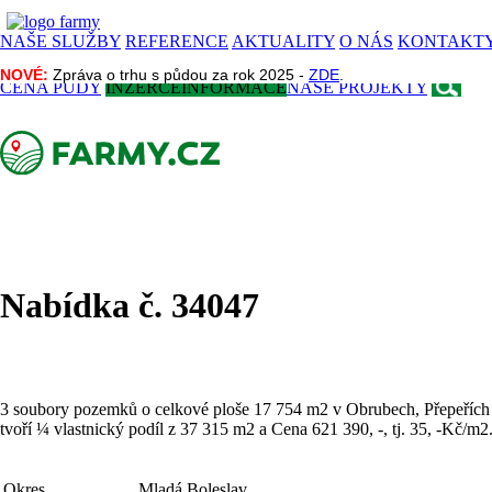
NAŠE SLUŽBY
REFERENCE
AKTUALITY
O NÁS
KONTAKT
NOVÉ:
NOVÉ:
Zpráva o trhu s půdou za rok 2025 -
Zpráva o trhu s půdou za rok 2025 -
ZDE
ZDE
.
.
CENA PŮDY
INZERCE
INFORMACE
NAŠE PROJEKTY
Nabídka č. 34047
3 soubory pozemků o celkové ploše 17 754 m2 v Obrubech, Přepeřích 
tvoří ¼ vlastnický podíl z 37 315 m2 a Cena 621 390, -, tj. 35, -Kč/m2
Okres
Mladá Boleslav