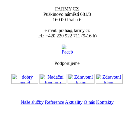
FARMY.CZ
Puškinovo náměstí 681/3
160 00 Praha 6
e-mail: praha@farmy.cz
tel.: +420 220 922 711 (9-16 h)
Podporujeme
VOS
GDPR
Naše služby
Reference
Aktuality
O nás
Kontakty
ZADAT NABÍDKU
ZADAT POPTÁVKU