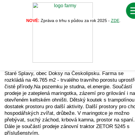
NOVÉ:
Zpráva o trhu s půdou za rok 2025 -
ZDE
.
Zpět na vý
Nabídka č. 33990
Nabízím Vám zavedenou zemědělskou farmu v lokalitě
Staré Splavy, obec Doksy na Českolipsku. Farma se
rozkládá na 46.765 m2 - trvalého travního porostu uprost
čisté přírody.Na pozemku je studna, el.energie. Součástí
prodeje je zateplená maringotka, zázemí pro grilování i na
otevřeném keltském ohništi. Dětský koutek s trampolínou
dostatek prostoru pro další aktivity. Další prostory pro ch
hospodářských zvířat, drůbeže. V maringotce je možno
přebývat, suchý záchod, krbová kamna, prostor na spaní.
Dále je součástí prodeje zánovní traktor ZETOR 5245 s
příslušenstvím.