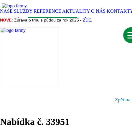
NAŠE SLUŽBY
REFERENCE
AKTUALITY
O NÁS
KONTAKT
CENA PŮDY
INZERCE
INFORMACE
NAŠE PROJEKTY
NOVÉ:
NOVÉ:
Zpráva o trhu s půdou za rok 2025 -
Zpráva o trhu s půdou za rok 2025 -
ZDE
ZDE
.
.
Zpět na
Nabídka č. 33951