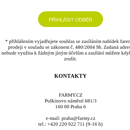
PŘIHLÁSIT ODBĚR
* přihlášením vyjadřujete souhlas se zasíláním nabídek fare
prodeji v souladu se zákonem č. 480/2004 Sb. Zadaná adre
nebude využita k žádným jiným účelům a zasílání můžete kdy
zrušit.
KONTAKTY
FARMY.CZ
Puškinovo náměstí 681/3
160 00 Praha 6
e-mail: praha@farmy.cz
tel.: +420 220 922 711 (9-16 h)