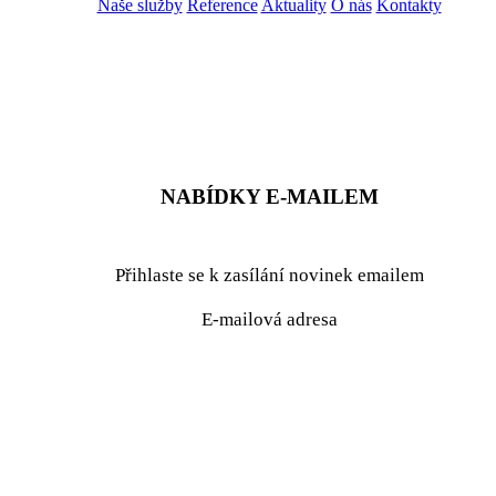
Naše služby
Reference
Aktuality
O nás
Kontakty
ZADAT NABÍDKU
ZADAT POPTÁVKU
NABÍDKY E-MAILEM
Přihlaste se k zasílání novinek emailem
E-mailová adresa
podrobné nastavení