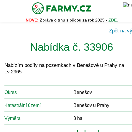
NOVÉ:
Zpráva o trhu s půdou za rok 2025 -
ZDE
.
Zpět na vý
Nabídka č. 33906
Nabízím podíly na pozemkach v Benešově u Prahy na
Lv.2965
Okres
Benešov
Katastrální území
Benešov u Prahy
Výměra
3 ha