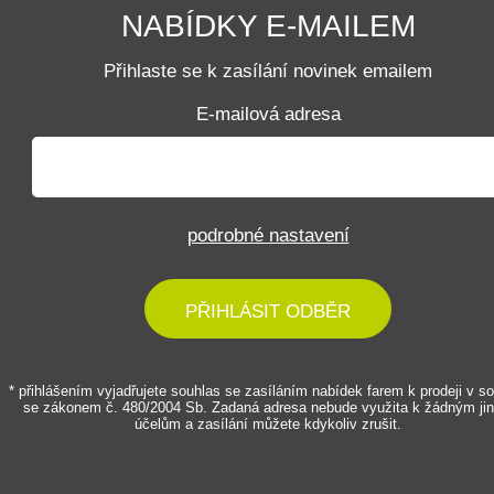
NABÍDKY E-MAILEM
Přihlaste se k zasílání novinek emailem
E-mailová adresa
podrobné nastavení
PŘIHLÁSIT ODBĚR
* přihlášením vyjadřujete souhlas se zasíláním nabídek farem k prodeji v s
se zákonem č. 480/2004 Sb. Zadaná adresa nebude využita k žádným ji
účelům a zasílání můžete kdykoliv zrušit.