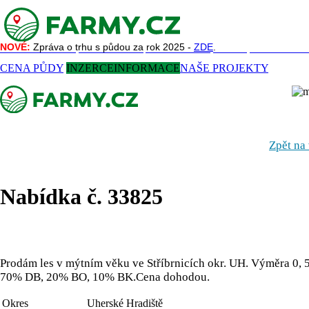
NOVÉ:
NOVÉ:
Zpráva o trhu s půdou za rok 2025 -
Zpráva o trhu s půdou za rok 2025 -
ZDE
ZDE
.
.
NAŠE SLUŽBY
REFERENCE
AKTUALITY
O NÁS
KONTAKT
CENA PŮDY
INZERCE
INFORMACE
NAŠE PROJEKTY
Zpět na
Nabídka č. 33825
Prodám les v mýtním věku ve Stříbrnicích okr. UH. Výměra 0, 
70% DB, 20% BO, 10% BK.Cena dohodou.
Okres
Uherské Hradiště