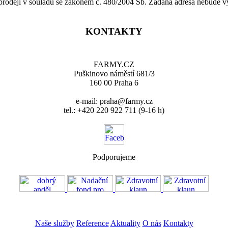
 prodeji v souladu se zákonem č. 480/2004 Sb. Zadaná adresa nebude v
KONTAKTY
FARMY.CZ
Puškinovo náměstí 681/3
160 00 Praha 6
e-mail: praha@farmy.cz
tel.: +420 220 922 711 (9-16 h)
Podporujeme
VOS
GDPR
Naše služby
Reference
Aktuality
O nás
Kontakty