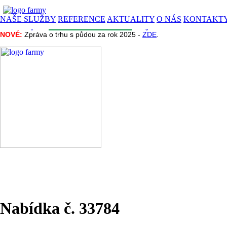
NAŠE SLUŽBY
REFERENCE
AKTUALITY
O NÁS
KONTAKT
CENA PŮDY
INZERCE
INFORMACE
NAŠE PROJEKTY
NOVÉ:
NOVÉ:
Zpráva o trhu s půdou za rok 2025 -
Zpráva o trhu s půdou za rok 2025 -
ZDE
ZDE
.
.
Nabídka č. 33784