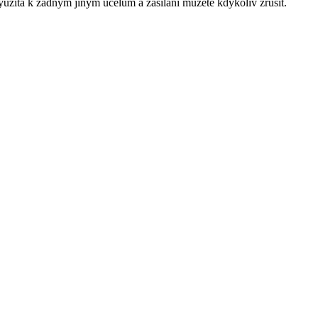
yužita k žádným jiným účelům a zasílání můžete kdykoliv zrušit.