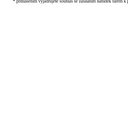
* přihlášením vyjadřujete souhlas se zasíláním nabídek farem k