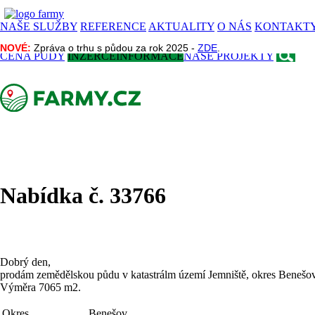
NAŠE SLUŽBY
REFERENCE
AKTUALITY
O NÁS
KONTAKT
NOVÉ:
NOVÉ:
Zpráva o trhu s půdou za rok 2025 -
Zpráva o trhu s půdou za rok 2025 -
ZDE
ZDE
.
.
CENA PŮDY
INZERCE
INFORMACE
NAŠE PROJEKTY
Nabídka č. 33766
Dobrý den,
prodám zemědělskou půdu v katastrálm území Jemniště, okres Benešov
Výměra 7065 m2.
Okres
Benešov