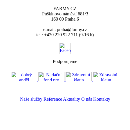
FARMY.CZ
Puškinovo náměstí 681/3
160 00 Praha 6
e-mail: praha@farmy.cz
tel.: +420 220 922 711 (9-16 h)
Podporujeme
VOS
GDPR
Naše služby
Reference
Aktuality
O nás
Kontakty
ZADAT NABÍDKU
ZADAT POPTÁVKU