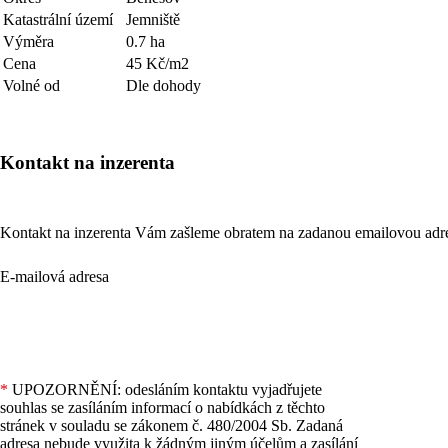
Katastrální území
Jemniště
Výměra
0.7 ha
Cena
45 Kč/m2
Volné od
Dle dohody
Kontakt na inzerenta
Kontakt na inzerenta Vám zašleme obratem na zadanou emailovou adr
E-mailová adresa
*
UPOZORNĚNÍ: odesláním kontaktu vyjadřujete
souhlas se zasíláním informací o nabídkách z těchto
stránek v souladu se zákonem č. 480/2004 Sb. Zadaná
adresa nebude využita k žádným jiným účelům a zasílání