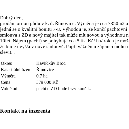
Dobrý den,
prodám ornou půdu v k. ú. Římovice. Výměna je cca 7350m2 a
jedná se o kvalitní bonitu 7-8. Výhodou je, že končí pachtovní
smlouva s ZD a nový majitel tak může mít novou a výhodnou n
10let. Nájem (pacht) se pohybuje cca 5 tis. Kč/ ha/ rok a je mož
že bude i vyšší v nové smlouvě. Popř. vážnému zájemci mohu i
slevit...
Okres
Havlíčkův Brod
Katastrální území
Římovice
Výměra
0.7 ha
Cena
379 000 Kč
Volné od
pacht u ZD bude brzy končit..
Kontakt na inzerenta