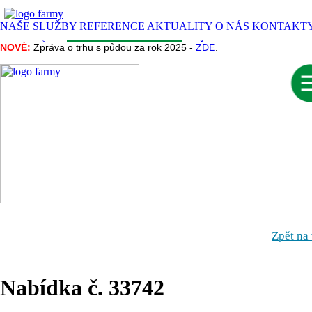
NAŠE SLUŽBY
REFERENCE
AKTUALITY
O NÁS
KONTAKT
CENA PŮDY
INZERCE
INFORMACE
NAŠE PROJEKTY
NOVÉ:
NOVÉ:
Zpráva o trhu s půdou za rok 2025 -
Zpráva o trhu s půdou za rok 2025 -
ZDE
ZDE
.
.
Zpět na
Nabídka č. 33742