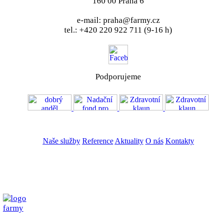
160 00 Praha 6
e-mail: praha@farmy.cz
tel.: +420 220 922 711 (9-16 h)
Podporujeme
VOS
GDPR
Naše služby
Reference
Aktuality
O nás
Kontakty
ZADAT NABÍDKU
ZADAT POPTÁVKU