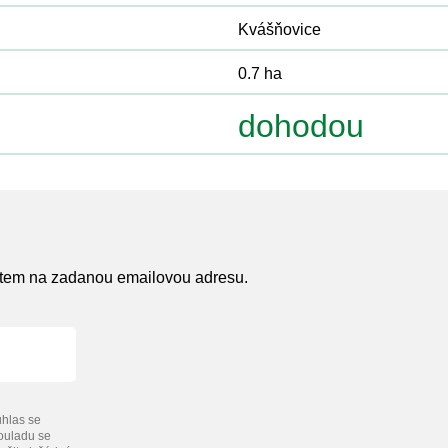
Kvášňovice
0.7 ha
dohodou
atem na zadanou emailovou adresu.
hlas se
souladu se