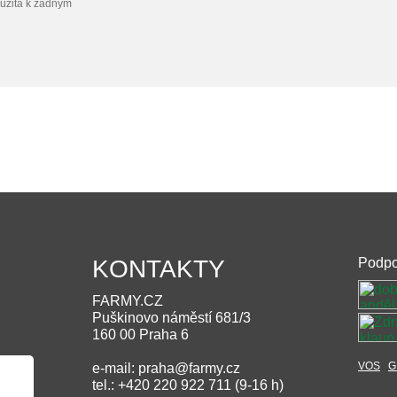
užita k žádným
KONTAKTY
Podpo
FARMY.CZ
Puškinovo náměstí 681/3
160 00 Praha 6
VOS
G
e-mail: praha@farmy.cz
tel.: +420 220 922 711 (9-16 h)