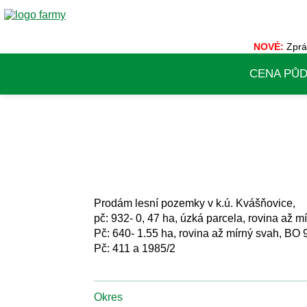
NOVÉ:
Zprá
CENA PŮ
Prodám lesní pozemky v k.ú. Kvášňovice,
pč: 932- 0, 47 ha, úzká parcela, rovina až 
Pč: 640- 1.55 ha, rovina až mírný svah, BO 9
Pč: 411 a 1985/2
Okres