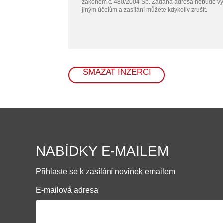
zákonem č. 480/2004 Sb. Zadaná adresa nebude vy
jiným účelům a zasílání můžete kdykoliv zrušit.
SMAZAT INZERCI
NABÍDKY E-MAILEM
Přihlaste se k zasílání novinek emailem
E-mailová adresa