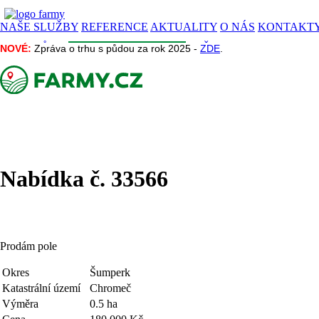
NAŠE SLUŽBY
REFERENCE
AKTUALITY
O NÁS
KONTAKT
CENA PŮDY
INZERCE
INFORMACE
NAŠE PROJEKTY
NOVÉ:
NOVÉ:
Zpráva o trhu s půdou za rok 2025 -
Zpráva o trhu s půdou za rok 2025 -
ZDE
ZDE
.
.
Nabídka č. 33566
Prodám pole
Okres
Šumperk
Katastrální území
Chromeč
Výměra
0.5 ha