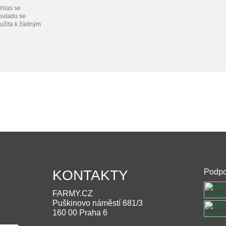
hlas se
souladu se
užita k žádným
KONTAKTY
Podpo
FARMY.CZ
Puškinovo náměstí 681/3
160 00 Praha 6