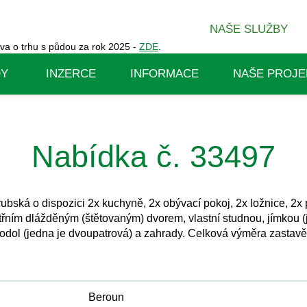
NAŠE SLUŽBY
va o trhu s půdou za rok 2025 -
ZDE
.
DY
INZERCE
INFORMACE
NAŠE PROJE
Nabídka č. 33497
ská o dispozici 2x kuchyně, 2x obývací pokoj, 2x ložnice, 2x p
třním dlážděným (štětovaným) dvorem, vlastní studnou, jímkou (j
todol (jedna je dvoupatrová) a zahrady. Celková výměra zastav
Beroun