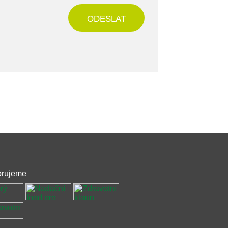
ODESLAT
rujeme