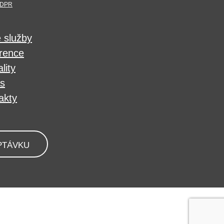
DPR
 služby
rence
lity
s
akty
PTÁVKU