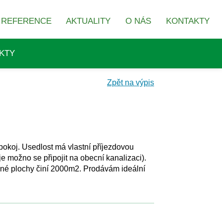
REFERENCE
AKTUALITY
O NÁS
KONTAKTY
KTY
Zpět na výpis
okoj. Usedlost má vlastní příjezdovou
e možno se připojit na obecní kanalizaci).
ěné plochy činí 2000m2. Prodávám ideální