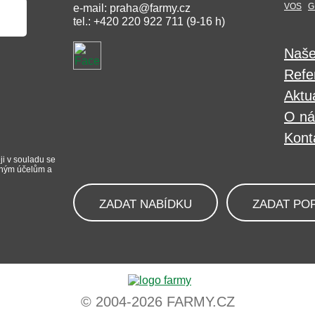
VOS
G
e-mail: praha@farmy.cz
tel.: +420 220 922 711 (9-16 h)
Naše
Refe
Aktua
O ná
Kont
ji v souladu se
iným účelům a
ZADAT NABÍDKU
ZADAT PO
© 2004-2026 FARMY.CZ