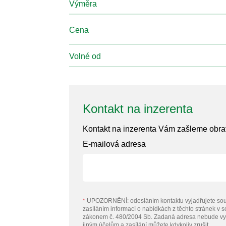
Výměra
Cena
Volné od
Kontakt na inzerenta
Kontakt na inzerenta Vám zašleme obr
E-mailová adresa
*
UPOZORNĚNÍ: odesláním kontaktu vyjadřujete sou
zasíláním informací o nabídkách z těchto stránek v 
zákonem č. 480/2004 Sb. Zadaná adresa nebude vy
jiným účelům a zasílání můžete kdykoliv zrušit.