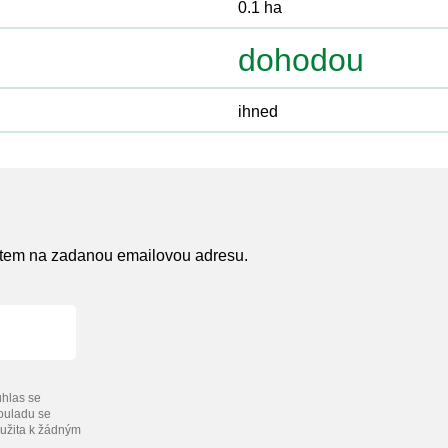
0.1 ha
dohodou
ihned
atem na zadanou emailovou adresu.
hlas se
souladu se
užita k žádným