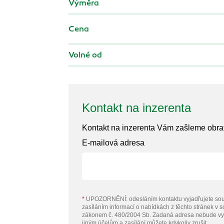
Výměra
Cena
Volné od
Kontakt na inzerenta
Kontakt na inzerenta Vám zašleme obr
E-mailová adresa
*
UPOZORNĚNÍ: odesláním kontaktu vyjadřujete sou
zasíláním informací o nabídkách z těchto stránek v 
zákonem č. 480/2004 Sb. Zadaná adresa nebude vy
jiným účelům a zasílání můžete kdykoliv zrušit.