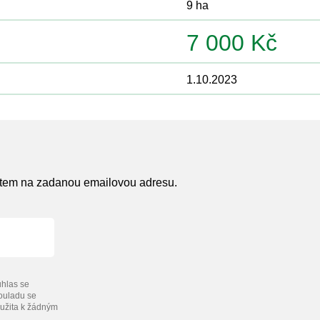
9 ha
7 000 Kč
1.10.2023
atem na zadanou emailovou adresu.
hlas se
souladu se
užita k žádným