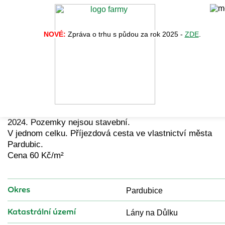
NOVÉ:
Zpráva o trhu s půdou za rok 2025 -
ZDE
.
Zpět na vý
Nabídka č. 33387
Prodám 6 ha orné půdy v Pardubicích. Volné k užívání od
2024. Pozemky nejsou stavební.
V jednom celku. Příjezdová cesta ve vlastnictví města
Pardubic.
Cena 60 Kč/m²
Okres
Pardubice
Katastrální území
Lány na Důlku