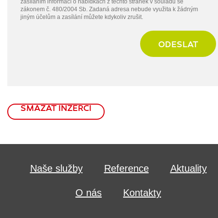
zasíláním informací o nabídkách z těchto stránek v souladu se
zákonem č. 480/2004 Sb. Zadaná adresa nebude využita k žádným
jiným účelům a zasílání můžete kdykoliv zrušit.
ODESLAT
SMAZAT INZERCI
Naše služby
Reference
Aktuality
O nás
Kontakty