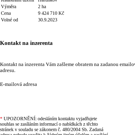
Výměra
2 ha
Cena
9 424 710 Kč
Volné od
30.9.2023
Kontakt na inzerenta
Kontakt na inzerenta Vám zašleme obratem na zadanou email
adresu.
E-mailová adresa
*
UPOZORNĚNÍ: odesláním kontaktu vyjadřujete
souhlas se zasíláním informací o nabídkách z těchto
stránek v souladu se zákonem č. 480/2004 Sb. Zadaná
adresa nebude využita k žádným jiným účelům a zasílání