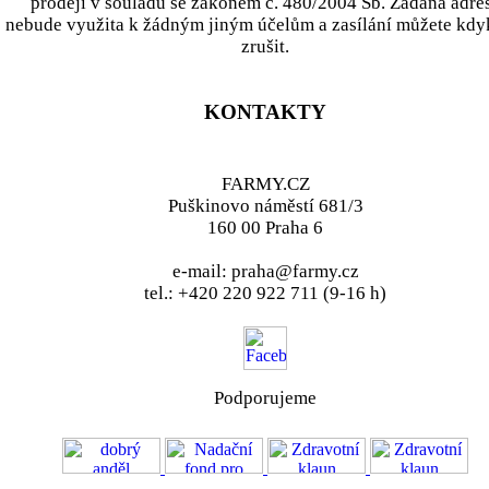
prodeji v souladu se zákonem č. 480/2004 Sb. Zadaná adre
nebude využita k žádným jiným účelům a zasílání můžete kdy
zrušit.
KONTAKTY
FARMY.CZ
Puškinovo náměstí 681/3
160 00 Praha 6
e-mail: praha@farmy.cz
tel.: +420 220 922 711 (9-16 h)
Podporujeme