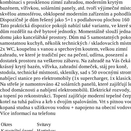
kombinaci s prosklenou zimní zahradou, moderním krytým
bazénem, vířivkou, solárními panely, atd. tvoří výjimečné míst
skvělou atmosférou, obklopené moderním zařízením a pohodlí
Dispozičně je dům řešený jako 5+1 s podlahovou plochou 160 
Tato praktická dispozice pokojů nabízí také variantu, ve které 
dům rozdělit na dvě bytové jednotky. Momentálně slouží jedna
domu jako kancelářské prostory. Dům má 5 samostatných poko
samostatnou kuchyň, několik technických / skladovacích místn
2x WC, koupelnu s vanou a sprchovým koutem, velkou zimní
zahradu, ve které je tradiční pec na pečení, udírna, posezení a
dostatek prostoru na veškerou zábavu. Na zahradě na Vás čeká
krásný krytý bazén, vířivka, zahradní domeček, stáj pro koně,
stodola, technické místnosti, skleníky, sad s 50 ovocnými stro
nabíjecí stanice pro elektromobily (1x supercharger, 1x klasick
Na střeše je namontováno 42 solárních panelů, které zajišťují 
chod domácnosti a nabíjení elektromobilů. Elektrické rozvody
a topení po rekonstrukci. Topení zajišťuje moderní tepelné čer
kotel na tuhá paliva a krb s dvojím spalováním. Vrt s pitnou vo
kopaná studna s užitkovou vodou + napojeno na obecní vodov
Více informací na telefonu
Okres
Svitavy
Katastrální území
Hartinkov