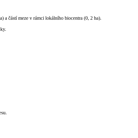
) a částí meze v rámci lokálního biocentra (0, 2 ha).
dky.
esu.