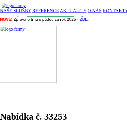
NAŠE SLUŽBY
REFERENCE
AKTUALITY
O NÁS
KONTAKT
CENA PŮDY
INZERCE
INFORMACE
NAŠE PROJEKTY
NOVÉ:
NOVÉ:
Zpráva o trhu s půdou za rok 2025 -
Zpráva o trhu s půdou za rok 2025 -
ZDE
ZDE
.
.
Nabídka č. 33253