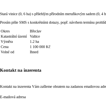
Stará vinice (0, 6 ha) s přilehlým přírodním meruňkovým sadem (0, 4 ha
Prosím pište SMS s konkrétními dotazy, popř. návrhem termínu prohlí
Okres
Břeclav
Katastrální území
Valtice
Výměra
1.2 ha
Cena
1 100 000 Kč
Volné od
Ihned
Kontakt na inzerenta
Kontakt na inzerenta Vám zašleme obratem na zadanou emailovou adr
E-mailová adresa