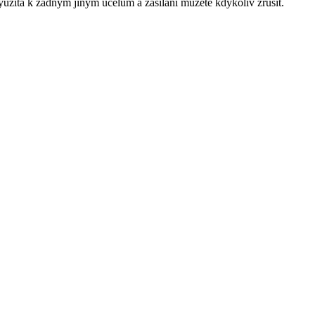
yužita k žádným jiným účelům a zasílání můžete kdykoliv zrušit.