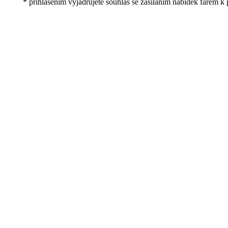
* přihlášením vyjadřujete souhlas se zasíláním nabídek farem k