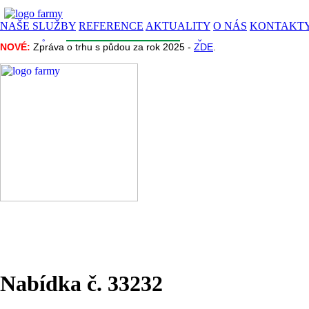
NAŠE SLUŽBY
REFERENCE
AKTUALITY
O NÁS
KONTAKT
CENA PŮDY
INZERCE
INFORMACE
NAŠE PROJEKTY
NOVÉ:
NOVÉ:
Zpráva o trhu s půdou za rok 2025 -
Zpráva o trhu s půdou za rok 2025 -
ZDE
ZDE
.
.
Nabídka č. 33232