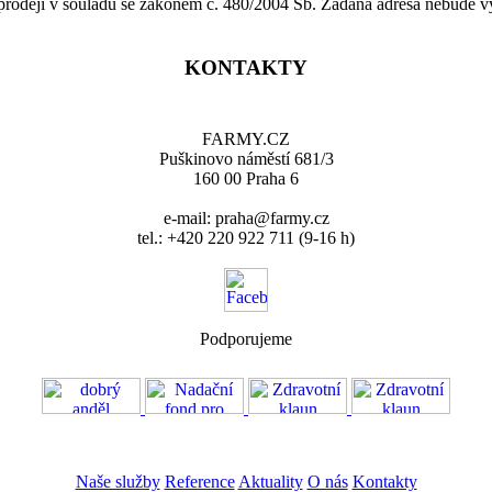
 prodeji v souladu se zákonem č. 480/2004 Sb. Zadaná adresa nebude v
KONTAKTY
FARMY.CZ
Puškinovo náměstí 681/3
160 00 Praha 6
e-mail: praha@farmy.cz
tel.: +420 220 922 711 (9-16 h)
Podporujeme
VOS
GDPR
Naše služby
Reference
Aktuality
O nás
Kontakty