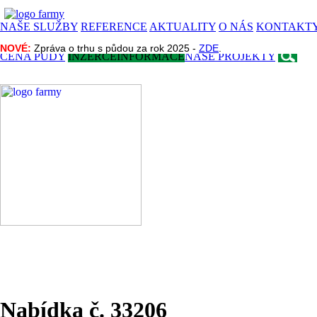
NAŠE SLUŽBY
REFERENCE
AKTUALITY
O NÁS
KONTAKT
NOVÉ:
NOVÉ:
Zpráva o trhu s půdou za rok 2025 -
Zpráva o trhu s půdou za rok 2025 -
ZDE
ZDE
.
.
CENA PŮDY
INZERCE
INFORMACE
NAŠE PROJEKTY
Nabídka č. 33206