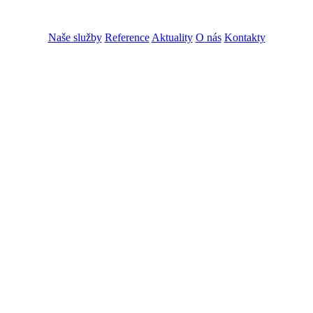
VOS
GDPR
Naše služby
Reference
Aktuality
O nás
Kontakty
ZADAT NABÍDKU
ZADAT POPTÁVKU