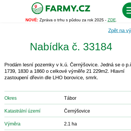
NOVÉ:
Zpráva o trhu s půdou za rok 2025 -
ZDE
.
Zpět na vý
Nabídka č. 33184
Prodám lesní pozemky v k.ú. Černýšovice. Jedná se o p.
1739, 1830 a 1860 o celkové výměře 21 229m2. Hlavní
zastoupení dřevin dle LHO borovice, smrk.
Okres
Tábor
Katastrální území
Černýšovice
Výměra
2.1 ha