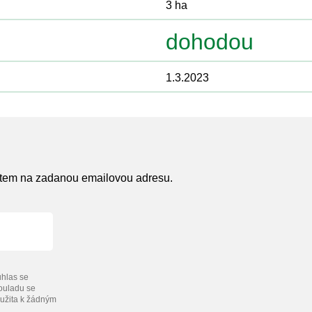
3 ha
dohodou
1.3.2023
atem na zadanou emailovou adresu.
hlas se
souladu se
užita k žádným