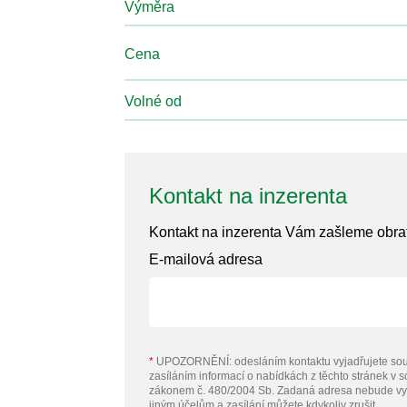
Výměra
Cena
Volné od
Kontakt na inzerenta
Kontakt na inzerenta Vám zašleme obr
E-mailová adresa
*
UPOZORNĚNÍ: odesláním kontaktu vyjadřujete sou
zasíláním informací o nabídkách z těchto stránek v 
zákonem č. 480/2004 Sb. Zadaná adresa nebude vy
jiným účelům a zasílání můžete kdykoliv zrušit.