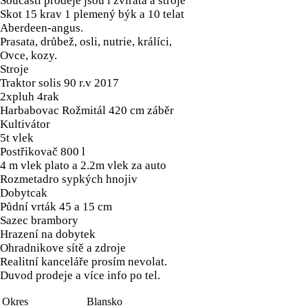
Součástí prodeje jsou i zvířata a stroje
Skot 15 krav 1 plemený býk a 10 telat
Aberdeen-angus.
Prasata, drůbež, osli, nutrie, králíci,
Ovce, kozy.
Stroje
Traktor solis 90 r.v 2017
2xpluh 4rak
Harbabovac Rožmitál 420 cm záběr
Kultivátor
5t vlek
Postřikovač 800 l
4 m vlek plato a 2.2m vlek za auto
Rozmetadro sypkých hnojiv
Dobytcak
Půdní vrták 45 a 15 cm
Sazec brambory
Hrazení na dobytek
Ohradnikove sítě a zdroje
Realitní kanceláře prosím nevolat.
Duvod prodeje a více info po tel.
Okres
Blansko