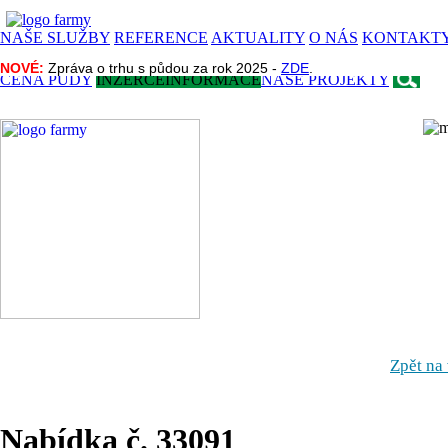
NAŠE SLUŽBY
REFERENCE
AKTUALITY
O NÁS
KONTAKT
NOVÉ:
NOVÉ:
Zpráva o trhu s půdou za rok 2025 -
Zpráva o trhu s půdou za rok 2025 -
ZDE
ZDE
.
.
CENA PŮDY
INZERCE
INFORMACE
NAŠE PROJEKTY
Zpět na
Nabídka č. 33091