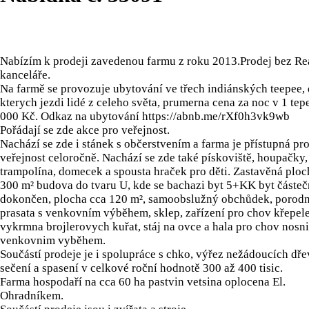
Nabízím k prodeji zavedenou farmu z roku 2013.Prodej bez Rea
kanceláře.
Na farmě se provozuje ubytování ve třech indiánských teepee,
kterych jezdi lidé z celeho světa, prumerna cena za noc v 1 tep
000 Kč. Odkaz na ubytování https://abnb.me/rXf0h3vk9wb
Pořádají se zde akce pro veřejnost.
Nachází se zde i stánek s občerstvením a farma je přístupná pr
veřejnost celoročně. Nachází se zde také pískoviště, houpačky,
trampolína, domecek a spousta hraček pro děti. Zastavěná ploc
300 m² budova do tvaru U, kde se bachazi byt 5+KK byt částe
dokončen, plocha cca 120 m², samoobslužný obchůdek, porodn
prasata s venkovním výběhem, sklep, zařízení pro chov křepel
vykrmna brojlerovych kuřat, stáj na ovce a hala pro chov nosni
venkovnim vyběhem.
Součástí prodeje je i spolupráce s chko, výřez nežádoucích dře
sečení a spasení v celkové roční hodnotě 300 až 400 tisic.
Farma hospodaří na cca 60 ha pastvin vetsina oplocena El.
Ohradníkem.